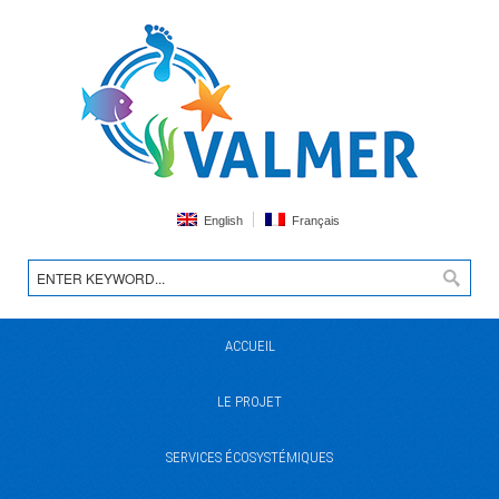
English
Français
ACCUEIL
LE PROJET
SERVICES ÉCOSYSTÉMIQUES