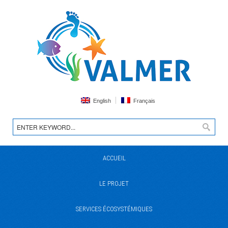
English
Français
ACCUEIL
LE PROJET
SERVICES ÉCOSYSTÉMIQUES